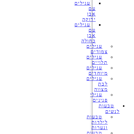
עגילים
עם
אבן
ירוקה
עגילים
עם
אבן
כחולה
עגילים
צמודים
עגילים
תלויים
עגילים
מיוחדים
עגילים
לבת
מצווה
עגילי
פנינים
טבעות
לנשים
טבעות
לילדות
ונערות
טבעות