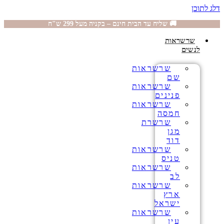
דלג לתוכן
🚚 שליח עד הבית חינם – בקניה מעל 299 ש"ח
שרשראות
לנשים
שרשראות
שם
שרשראות
פנינים
שרשראות
חמסה
שרשרת
מגן
דוד
שרשראות
טניס
שרשראות
לב
שרשראות
ארץ
ישראל
שרשראות
עין