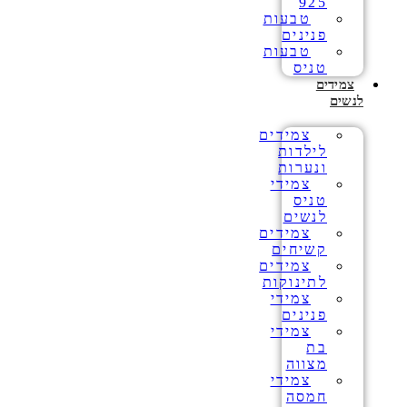
925
טבעות
פנינים
טבעות
טניס
צמידים
לנשים
צמידים
לילדות
ונערות
צמידי
טניס
לנשים
צמידים
קשיחים
צמידים
לתינוקות
צמידי
פנינים
צמידי
בת
מצווה
צמידי
חמסה