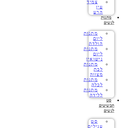
צמיד
עין
הרע
מתנות
לנשים
מתנות
ליום
הולדת
מתנות
ליום
נישואין
מתנות
לבת
מצווה
מתנות
לכלה
מתנות
ללידה
סט
תכשיטים
לנשים
סט
עגילים