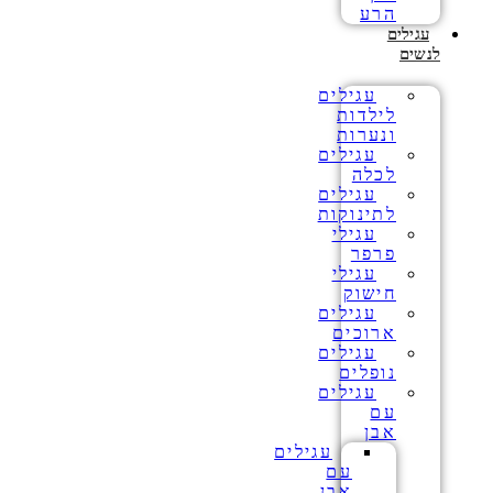
הרע
עגילים
לנשים
עגילים
לילדות
ונערות
עגילים
לכלה
עגילים
לתינוקות
עגילי
פרפר
עגילי
חישוק
עגילים
ארוכים
עגילים
נופלים
עגילים
עם
אבן
עגילים
עם
אבן