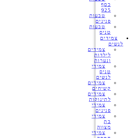
כסף
925
טבעות
פנינים
טבעות
טניס
צמידים
לנשים
צמידים
לילדות
ונערות
צמידי
טניס
לנשים
צמידים
קשיחים
צמידים
לתינוקות
צמידי
פנינים
צמידי
בת
מצווה
צמידי