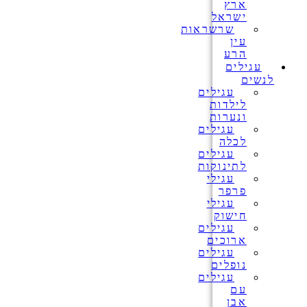
ארץ
ישראל
שרשראות
עין
הרע
עגילים
לנשים
עגילים
לילדות
ונערות
עגילים
לכלה
עגילים
לתינוקות
עגילי
פרפר
עגילי
חישוק
עגילים
ארוכים
עגילים
נופלים
עגילים
עם
אבן