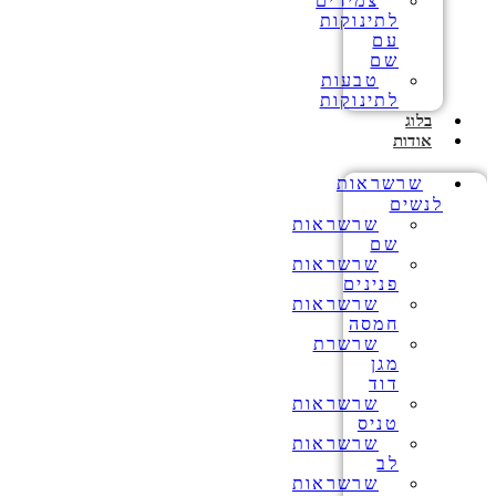
צמידים
לתינוקות
עם
שם
טבעות
לתינוקות
בלוג
אודות
שרשראות
לנשים
שרשראות
שם
שרשראות
פנינים
שרשראות
חמסה
שרשרת
מגן
דוד
שרשראות
טניס
שרשראות
לב
שרשראות