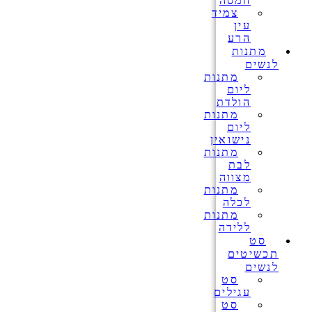
חמסה
צמיד
עין
הרע
מתנות
לנשים
מתנות
ליום
הולדת
מתנות
ליום
נישואין
מתנות
לבת
מצווה
מתנות
לכלה
מתנות
ללידה
סט
תכשיטים
לנשים
סט
עגילים
סט