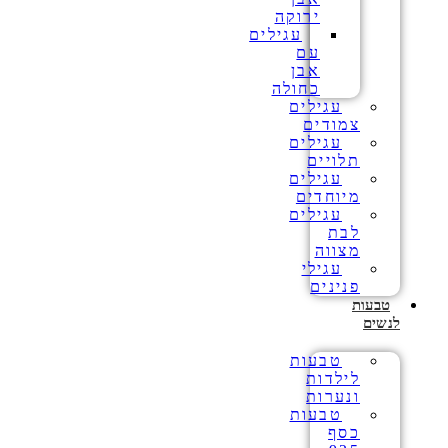
ירוקה
עגילים
עם
אבן
כחולה
עגילים
צמודים
עגילים
תלויים
עגילים
מיוחדים
עגילים
לבת
מצווה
עגילי
פנינים
טבעות
לנשים
טבעות
לילדות
ונערות
טבעות
כסף