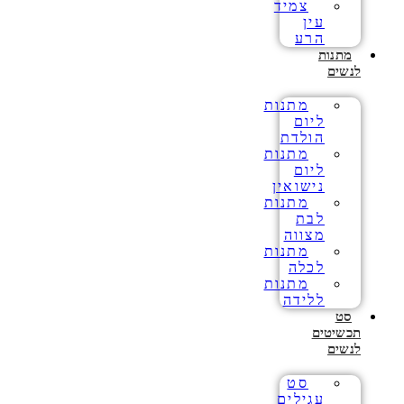
צמיד
עין
הרע
מתנות
לנשים
מתנות
ליום
הולדת
מתנות
ליום
נישואין
מתנות
לבת
מצווה
מתנות
לכלה
מתנות
ללידה
סט
תכשיטים
לנשים
סט
עגילים