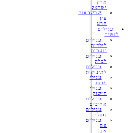
ארץ
ישראל
שרשראות
עין
הרע
עגילים
לנשים
עגילים
לילדות
ונערות
עגילים
לכלה
עגילים
לתינוקות
עגילי
פרפר
עגילי
חישוק
עגילים
ארוכים
עגילים
נופלים
עגילים
עם
אבן