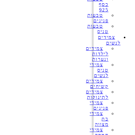
כסף
925
טבעות
פנינים
טבעות
טניס
צמידים
לנשים
צמידים
לילדות
ונערות
צמידי
טניס
לנשים
צמידים
קשיחים
צמידים
לתינוקות
צמידי
פנינים
צמידי
בת
מצווה
צמידי