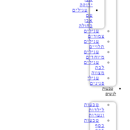
ירוקה
עגילים
עם
אבן
כחולה
עגילים
צמודים
עגילים
תלויים
עגילים
מיוחדים
עגילים
לבת
מצווה
עגילי
פנינים
טבעות
לנשים
טבעות
לילדות
ונערות
טבעות
כסף