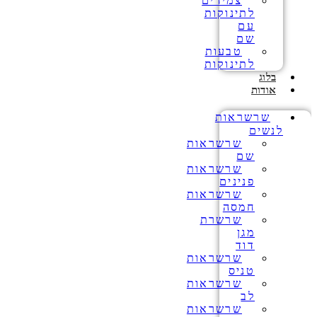
צמידים
לתינוקות
עם
שם
טבעות
לתינוקות
בלוג
אודות
שרשראות
לנשים
שרשראות
שם
שרשראות
פנינים
שרשראות
חמסה
שרשרת
מגן
דוד
שרשראות
טניס
שרשראות
לב
שרשראות