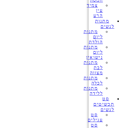
חמסה
צמיד
עין
הרע
מתנות
לנשים
מתנות
ליום
הולדת
מתנות
ליום
נישואין
מתנות
לבת
מצווה
מתנות
לכלה
מתנות
ללידה
סט
תכשיטים
לנשים
סט
עגילים
סט