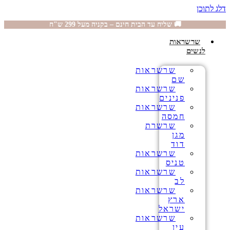
דלג לתוכן
🚚 שליח עד הבית חינם – בקניה מעל 299 ש"ח
שרשראות
לנשים
שרשראות
שם
שרשראות
פנינים
שרשראות
חמסה
שרשרת
מגן
דוד
שרשראות
טניס
שרשראות
לב
שרשראות
ארץ
ישראל
שרשראות
עין