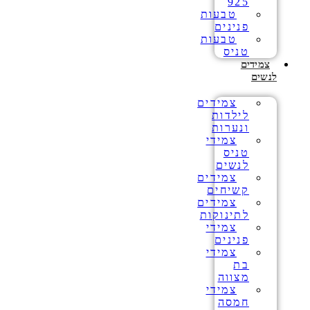
925
טבעות
פנינים
טבעות
טניס
צמידים
לנשים
צמידים
לילדות
ונערות
צמידי
טניס
לנשים
צמידים
קשיחים
צמידים
לתינוקות
צמידי
פנינים
צמידי
בת
מצווה
צמידי
חמסה