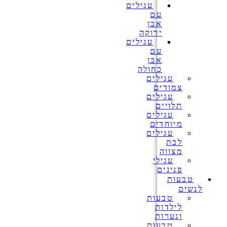
עגילים
עם
אבן
ירוקה
עגילים
עם
אבן
כחולה
עגילים
צמודים
עגילים
תלויים
עגילים
מיוחדים
עגילים
לבת
מצווה
עגילי
פנינים
טבעות
לנשים
טבעות
לילדות
ונערות
טבעות