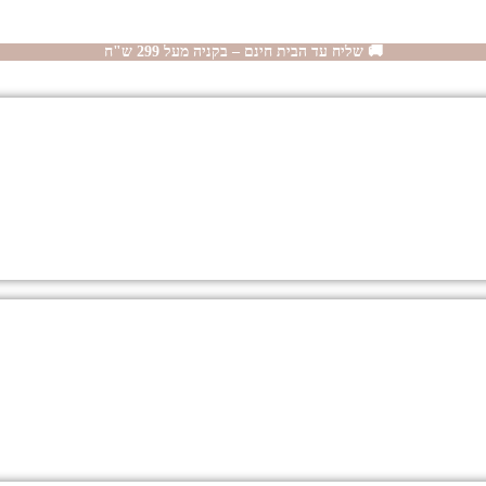
🚚 שליח עד הבית חינם – בקניה מעל 299 ש"ח