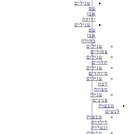
עגילים
עם
אבן
ירוקה
עגילים
עם
אבן
כחולה
עגילים
צמודים
עגילים
תלויים
עגילים
מיוחדים
עגילים
לבת
מצווה
עגילי
פנינים
טבעות
לנשים
טבעות
לילדות
ונערות
טבעות