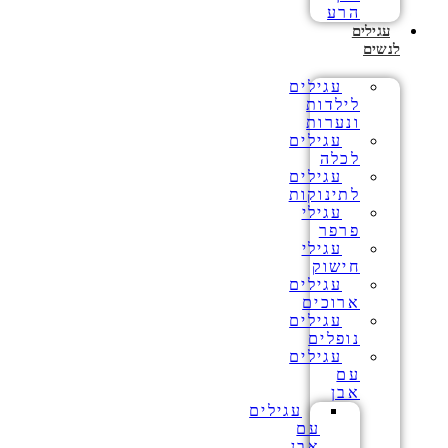
הרע
עגילים
לנשים
עגילים
לילדות
ונערות
עגילים
לכלה
עגילים
לתינוקות
עגילי
פרפר
עגילי
חישוק
עגילים
ארוכים
עגילים
נופלים
עגילים
עם
אבן
עגילים
עם
אבן