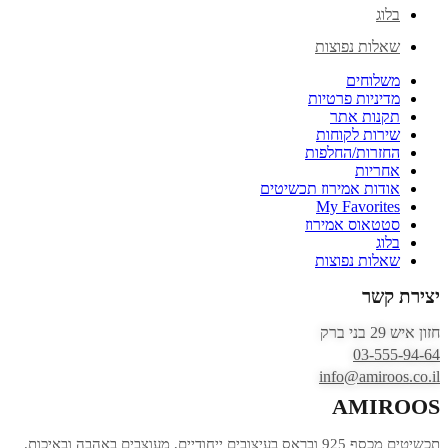
בלוג
שאלות נפוצות
משלוחים
מדיניות פרטיות
תקנות אתר
שירות לקוחות
החזרות/החלפות
אחריות
אודות אמירוז תכשיטים
My Favorites
סטטאוס אמירוז
בלוג
שאלות נפוצות
יצירת קשר
חזון איש 29 בני ברק
03-555-94-64
info@amiroos.co.il
AMIROOS
תכשיטים מכסף 925 ובראס בעיצובים ייחודיים, מעוצבים באהבה ובאיכות.