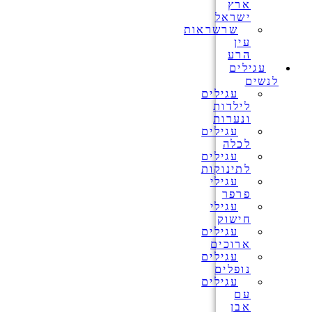
ארץ
ישראל
שרשראות
עין
הרע
עגילים
לנשים
עגילים
לילדות
ונערות
עגילים
לכלה
עגילים
לתינוקות
עגילי
פרפר
עגילי
חישוק
עגילים
ארוכים
עגילים
נופלים
עגילים
עם
אבן