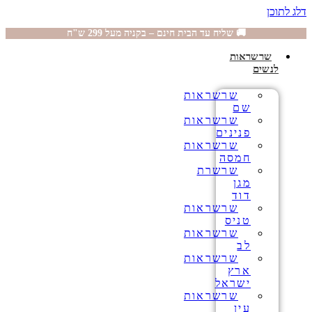
דלג לתוכן
🚚 שליח עד הבית חינם – בקניה מעל 299 ש"ח
שרשראות
לנשים
שרשראות
שם
שרשראות
פנינים
שרשראות
חמסה
שרשרת
מגן
דוד
שרשראות
טניס
שרשראות
לב
שרשראות
ארץ
ישראל
שרשראות
עין