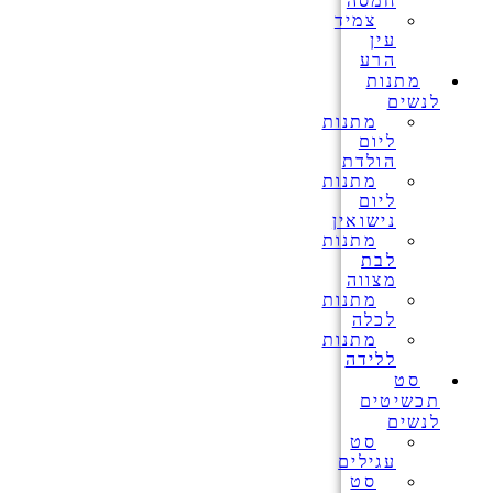
חמסה
צמיד
עין
הרע
מתנות
לנשים
מתנות
ליום
הולדת
מתנות
ליום
נישואין
מתנות
לבת
מצווה
מתנות
לכלה
מתנות
ללידה
סט
תכשיטים
לנשים
סט
עגילים
סט