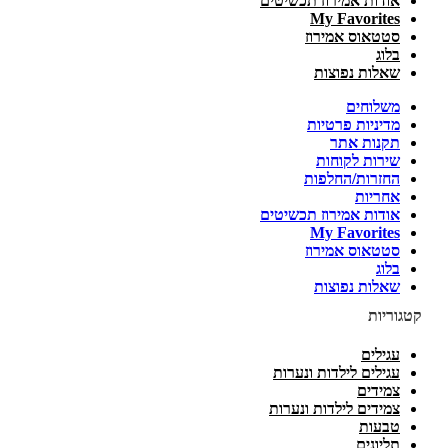
אודות אמירוז תכשיטים
My Favorites
סטטאוס אמירוז
בלוג
שאלות נפוצות
משלוחים
מדיניות פרטיות
תקנות אתר
שירות לקוחות
החזרות/החלפות
אחריות
אודות אמירוז תכשיטים
My Favorites
סטטאוס אמירוז
בלוג
שאלות נפוצות
קטגוריות
עגילים
עגילים לילדות ונערות
צמידים
צמידים לילדות ונערות
טבעות
תליונים