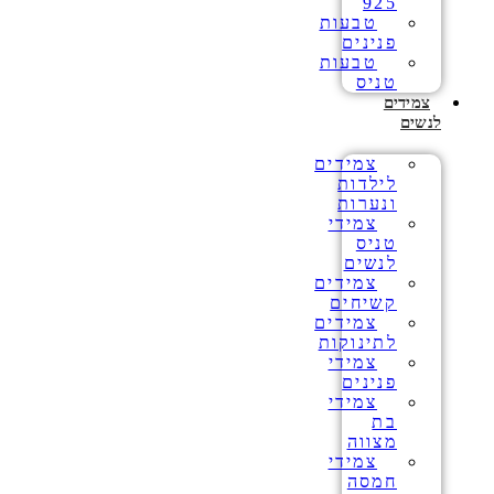
925
טבעות
פנינים
טבעות
טניס
צמידים
לנשים
צמידים
לילדות
ונערות
צמידי
טניס
לנשים
צמידים
קשיחים
צמידים
לתינוקות
צמידי
פנינים
צמידי
בת
מצווה
צמידי
חמסה