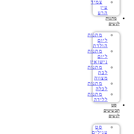
צמיד
עין
הרע
מתנות
לנשים
מתנות
ליום
הולדת
מתנות
ליום
נישואין
מתנות
לבת
מצווה
מתנות
לכלה
מתנות
ללידה
סט
תכשיטים
לנשים
סט
עגילים