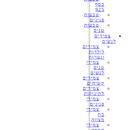
כסף
925
טבעות
פנינים
טבעות
טניס
צמידים
לנשים
צמידים
לילדות
ונערות
צמידי
טניס
לנשים
צמידים
קשיחים
צמידים
לתינוקות
צמידי
פנינים
צמידי
בת
מצווה
צמידי