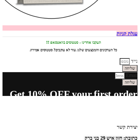
עגלת קניות
תעקבו אחרינו – סטטוסים בוואטסאפ !!!
כל העדכונים והמבצעים שלנו. עוד לא עוקבים? סטטוסים אמירוז.
נייד
שליחה
Email
שליחה
Get 10% OFF your first order
יצירת קשר
כתובת: חזון איש 29 בני ברק