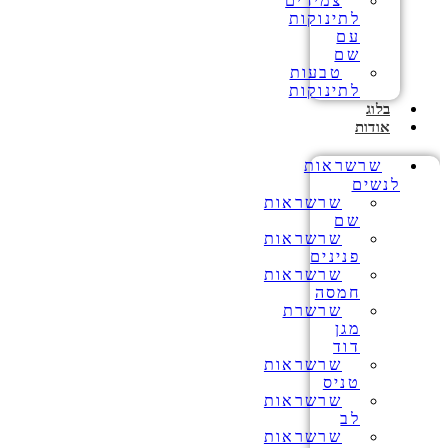
צמידים
לתינוקות
עם
שם
טבעות
לתינוקות
בלוג
אודות
שרשראות
לנשים
שרשראות
שם
שרשראות
פנינים
שרשראות
חמסה
שרשרת
מגן
דוד
שרשראות
טניס
שרשראות
לב
שרשראות