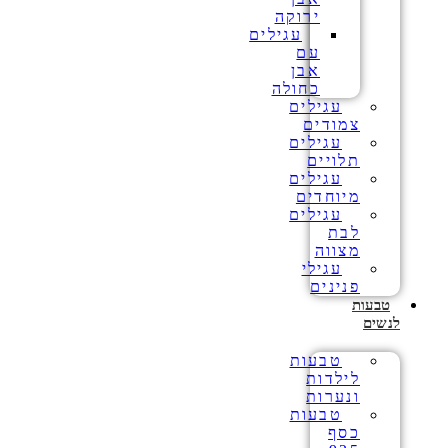
ירוקה
עגילים
עם
אבן
כחולה
עגילים
צמודים
עגילים
תלויים
עגילים
מיוחדים
עגילים
לבת
מצווה
עגילי
פנינים
טבעות
לנשים
טבעות
לילדות
ונערות
טבעות
כסף