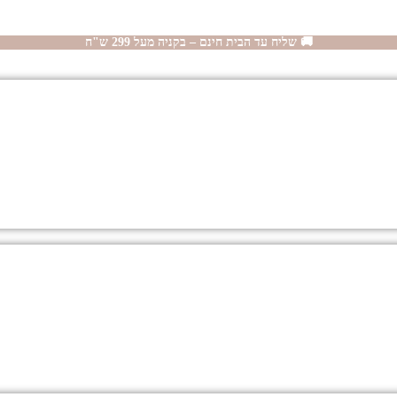
🚚 שליח עד הבית חינם – בקניה מעל 299 ש"ח