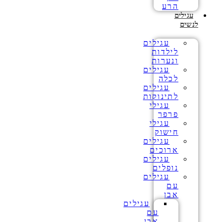
הרע
עגילים
לנשים
עגילים
לילדות
ונערות
עגילים
לכלה
עגילים
לתינוקות
עגילי
פרפר
עגילי
חישוק
עגילים
ארוכים
עגילים
נופלים
עגילים
עם
אבן
עגילים
עם
אבן