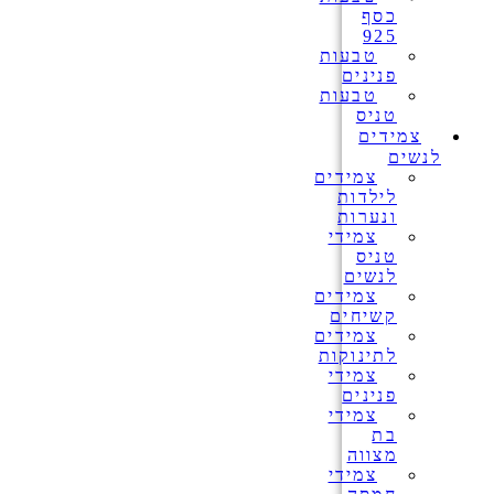
כסף
925
טבעות
פנינים
טבעות
טניס
צמידים
לנשים
צמידים
לילדות
ונערות
צמידי
טניס
לנשים
צמידים
קשיחים
צמידים
לתינוקות
צמידי
פנינים
צמידי
בת
מצווה
צמידי