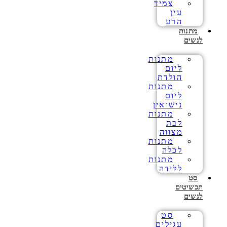
צמיד
עין
הרע
מתנות
לנשים
מתנות
ליום
הולדת
מתנות
ליום
נישואין
מתנות
לבת
מצווה
מתנות
לכלה
מתנות
ללידה
סט
תכשיטים
לנשים
סט
עגילים