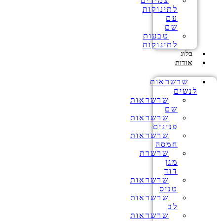
צמידים
לתינוקות
עם
שם
טבעות
לתינוקות
בלוג
אודות
שרשראות
לנשים
שרשראות
שם
שרשראות
פנינים
שרשראות
חמסה
שרשרת
מגן
דוד
שרשראות
טניס
שרשראות
לב
שרשראות