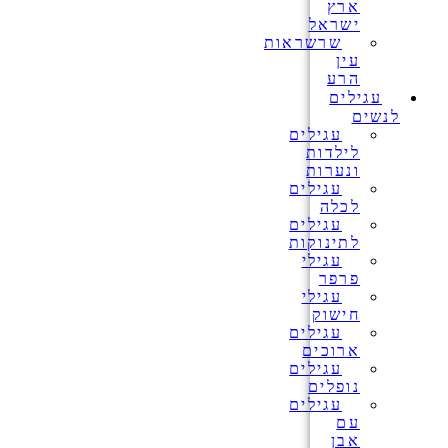
ארץ
ישראל
שרשראות
עין
הרע
עגילים
לנשים
עגילים
לילדות
ונערות
עגילים
לכלה
עגילים
לתינוקות
עגילי
פרפר
עגילי
חישוק
עגילים
ארוכים
עגילים
נופלים
עגילים
עם
אבן