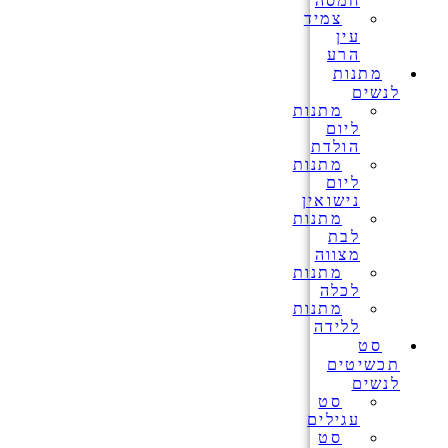
חמסה
צמיד
עין
הרע
מתנות
לנשים
מתנות
ליום
הולדת
מתנות
ליום
נישואין
מתנות
לבת
מצווה
מתנות
לכלה
מתנות
ללידה
סט
תכשיטים
לנשים
סט
עגילים
סט