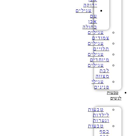
ירוקה
עגילים
עם
אבן
כחולה
עגילים
צמודים
עגילים
תלויים
עגילים
מיוחדים
עגילים
לבת
מצווה
עגילי
פנינים
טבעות
לנשים
טבעות
לילדות
ונערות
טבעות
כסף