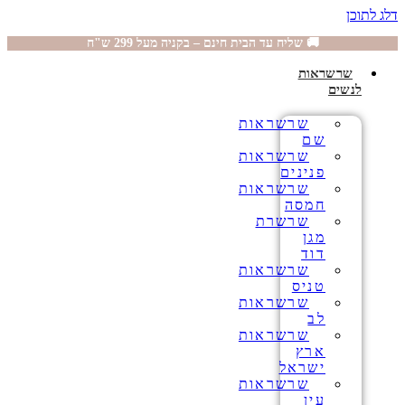
דלג לתוכן
🚚 שליח עד הבית חינם – בקניה מעל 299 ש"ח
שרשראות
לנשים
שרשראות
שם
שרשראות
פנינים
שרשראות
חמסה
שרשרת
מגן
דוד
שרשראות
טניס
שרשראות
לב
שרשראות
ארץ
ישראל
שרשראות
עין