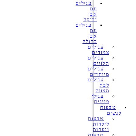
עגילים
עם
אבן
ירוקה
עגילים
עם
אבן
כחולה
עגילים
צמודים
עגילים
תלויים
עגילים
מיוחדים
עגילים
לבת
מצווה
עגילי
פנינים
טבעות
לנשים
טבעות
לילדות
ונערות
טבעות