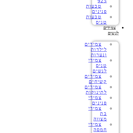
925
טבעות
פנינים
טבעות
טניס
צמידים
לנשים
צמידים
לילדות
ונערות
צמידי
טניס
לנשים
צמידים
קשיחים
צמידים
לתינוקות
צמידי
פנינים
צמידי
בת
מצווה
צמידי
חמסה