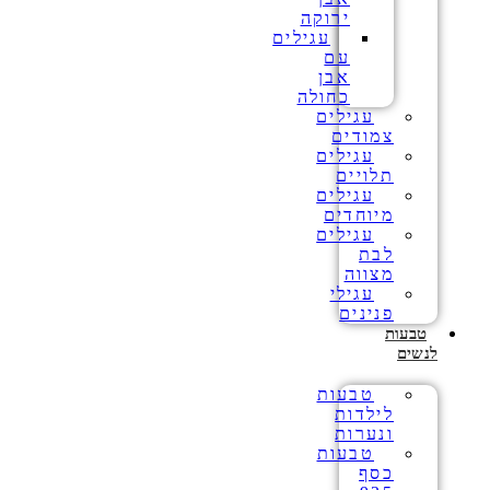
ירוקה
עגילים
עם
אבן
כחולה
עגילים
צמודים
עגילים
תלויים
עגילים
מיוחדים
עגילים
לבת
מצווה
עגילי
פנינים
טבעות
לנשים
טבעות
לילדות
ונערות
טבעות
כסף