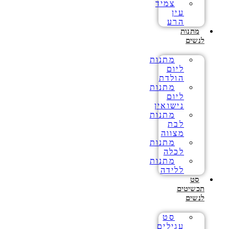
צמיד
עין
הרע
מתנות
לנשים
מתנות
ליום
הולדת
מתנות
ליום
נישואין
מתנות
לבת
מצווה
מתנות
לכלה
מתנות
ללידה
סט
תכשיטים
לנשים
סט
עגילים