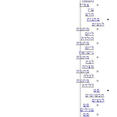
חמסה
צמיד
עין
הרע
מתנות
לנשים
מתנות
ליום
הולדת
מתנות
ליום
נישואין
מתנות
לבת
מצווה
מתנות
לכלה
מתנות
ללידה
סט
תכשיטים
לנשים
סט
עגילים
סט