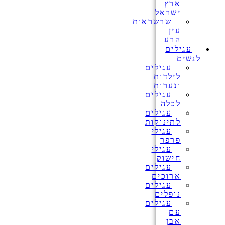
ארץ
ישראל
שרשראות
עין
הרע
עגילים
לנשים
עגילים
לילדות
ונערות
עגילים
לכלה
עגילים
לתינוקות
עגילי
פרפר
עגילי
חישוק
עגילים
ארוכים
עגילים
נופלים
עגילים
עם
אבן