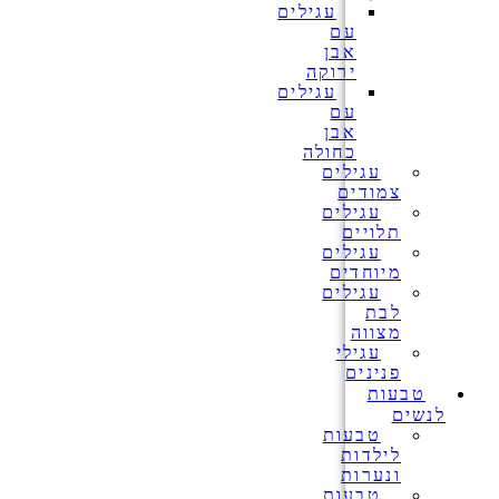
עגילים
עם
אבן
ירוקה
עגילים
עם
אבן
כחולה
עגילים
צמודים
עגילים
תלויים
עגילים
מיוחדים
עגילים
לבת
מצווה
עגילי
פנינים
טבעות
לנשים
טבעות
לילדות
ונערות
טבעות