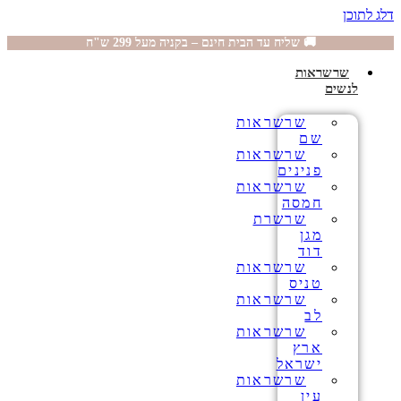
דלג לתוכן
🚚 שליח עד הבית חינם – בקניה מעל 299 ש"ח
שרשראות
לנשים
שרשראות
שם
שרשראות
פנינים
שרשראות
חמסה
שרשרת
מגן
דוד
שרשראות
טניס
שרשראות
לב
שרשראות
ארץ
ישראל
שרשראות
עין