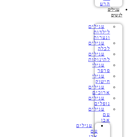
הרע
עגילים
לנשים
עגילים
לילדות
ונערות
עגילים
לכלה
עגילים
לתינוקות
עגילי
פרפר
עגילי
חישוק
עגילים
ארוכים
עגילים
נופלים
עגילים
עם
אבן
עגילים
עם
אבן