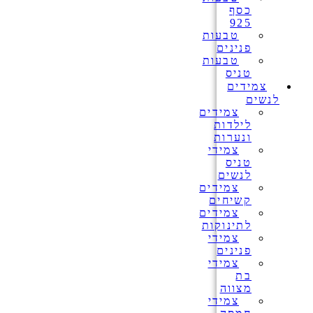
כסף
925
טבעות
פנינים
טבעות
טניס
צמידים
לנשים
צמידים
לילדות
ונערות
צמידי
טניס
לנשים
צמידים
קשיחים
צמידים
לתינוקות
צמידי
פנינים
צמידי
בת
מצווה
צמידי