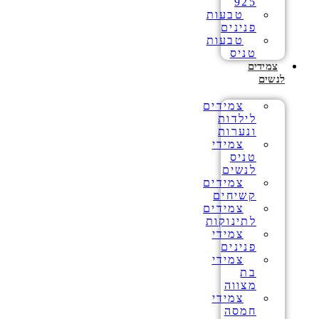
925
טבעות
פנינים
טבעות
טניס
צמידים
לנשים
צמידים
לילדות
ונערות
צמידי
טניס
לנשים
צמידים
קשיחים
צמידים
לתינוקות
צמידי
פנינים
צמידי
בת
מצווה
צמידי
חמסה