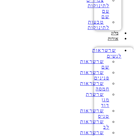
צמידים
לתינוקות
עם
שם
טבעות
לתינוקות
בלוג
אודות
שרשראות
לנשים
שרשראות
שם
שרשראות
פנינים
שרשראות
חמסה
שרשרת
מגן
דוד
שרשראות
טניס
שרשראות
לב
שרשראות