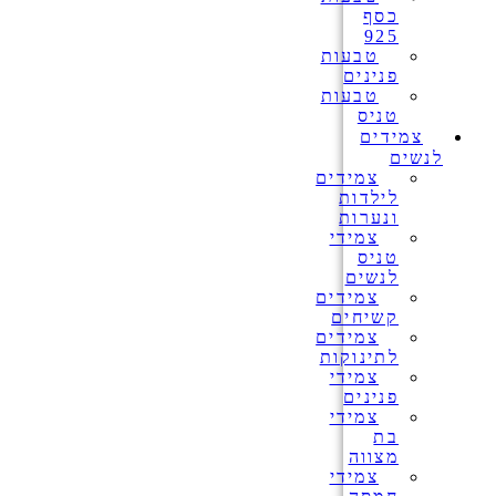
כסף
925
טבעות
פנינים
טבעות
טניס
צמידים
לנשים
צמידים
לילדות
ונערות
צמידי
טניס
לנשים
צמידים
קשיחים
צמידים
לתינוקות
צמידי
פנינים
צמידי
בת
מצווה
צמידי