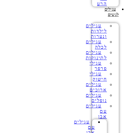
הרע
עגילים
לנשים
עגילים
לילדות
ונערות
עגילים
לכלה
עגילים
לתינוקות
עגילי
פרפר
עגילי
חישוק
עגילים
ארוכים
עגילים
נופלים
עגילים
עם
אבן
עגילים
עם
אבן