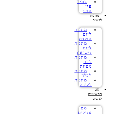
צמיד
עין
הרע
מתנות
לנשים
מתנות
ליום
הולדת
מתנות
ליום
נישואין
מתנות
לבת
מצווה
מתנות
לכלה
מתנות
ללידה
סט
תכשיטים
לנשים
סט
עגילים