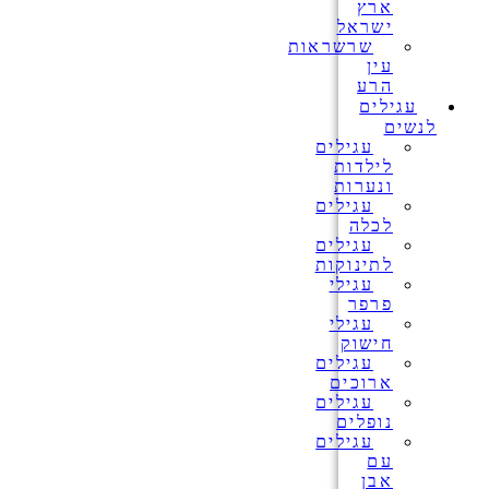
ארץ
ישראל
שרשראות
עין
הרע
עגילים
לנשים
עגילים
לילדות
ונערות
עגילים
לכלה
עגילים
לתינוקות
עגילי
פרפר
עגילי
חישוק
עגילים
ארוכים
עגילים
נופלים
עגילים
עם
אבן