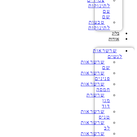
צמידים
לתינוקות
עם
שם
טבעות
לתינוקות
בלוג
אודות
שרשראות
לנשים
שרשראות
שם
שרשראות
פנינים
שרשראות
חמסה
שרשרת
מגן
דוד
שרשראות
טניס
שרשראות
לב
שרשראות