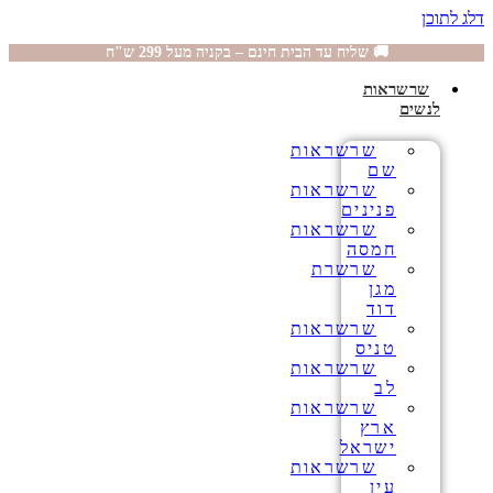
דלג לתוכן
🚚 שליח עד הבית חינם – בקניה מעל 299 ש"ח
שרשראות
לנשים
שרשראות
שם
שרשראות
פנינים
שרשראות
חמסה
שרשרת
מגן
דוד
שרשראות
טניס
שרשראות
לב
שרשראות
ארץ
ישראל
שרשראות
עין