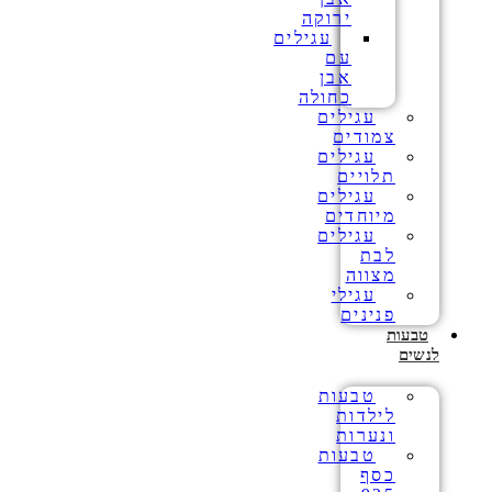
ירוקה
עגילים
עם
אבן
כחולה
עגילים
צמודים
עגילים
תלויים
עגילים
מיוחדים
עגילים
לבת
מצווה
עגילי
פנינים
טבעות
לנשים
טבעות
לילדות
ונערות
טבעות
כסף