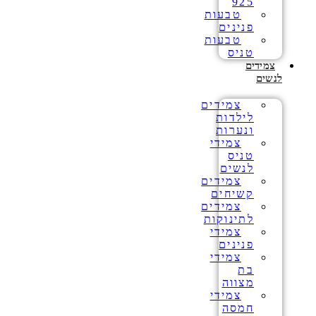
925
טבעות
פנינים
טבעות
טניס
צמידים
לנשים
צמידים
לילדות
ונערות
צמידי
טניס
לנשים
צמידים
קשיחים
צמידים
לתינוקות
צמידי
פנינים
צמידי
בת
מצווה
צמידי
חמסה