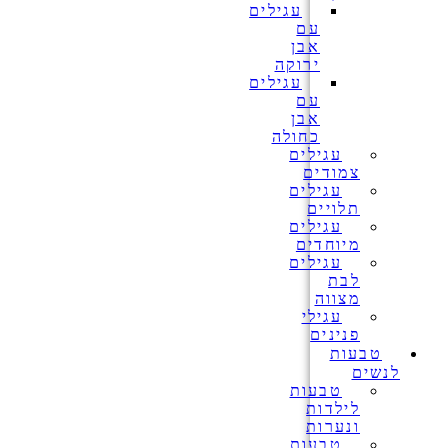
עגילים
עם
אבן
ירוקה
עגילים
עם
אבן
כחולה
עגילים
צמודים
עגילים
תלויים
עגילים
מיוחדים
עגילים
לבת
מצווה
עגילי
פנינים
טבעות
לנשים
טבעות
לילדות
ונערות
טבעות