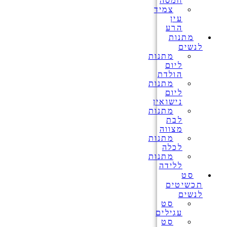
חמסה
צמיד
עין
הרע
מתנות
לנשים
מתנות
ליום
הולדת
מתנות
ליום
נישואין
מתנות
לבת
מצווה
מתנות
לכלה
מתנות
ללידה
סט
תכשיטים
לנשים
סט
עגילים
סט