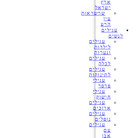
ארץ
ישראל
שרשראות
עין
הרע
עגילים
לנשים
עגילים
לילדות
ונערות
עגילים
לכלה
עגילים
לתינוקות
עגילי
פרפר
עגילי
חישוק
עגילים
ארוכים
עגילים
נופלים
עגילים
עם
אבן