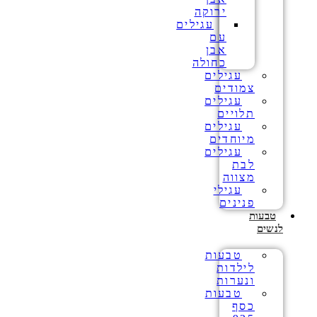
ירוקה
עגילים
עם
אבן
כחולה
עגילים
צמודים
עגילים
תלויים
עגילים
מיוחדים
עגילים
לבת
מצווה
עגילי
פנינים
טבעות
לנשים
טבעות
לילדות
ונערות
טבעות
כסף