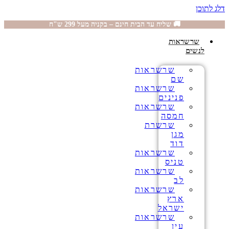
דלג לתוכן
🚚 שליח עד הבית חינם – בקניה מעל 299 ש"ח
שרשראות
לנשים
שרשראות
שם
שרשראות
פנינים
שרשראות
חמסה
שרשרת
מגן
דוד
שרשראות
טניס
שרשראות
לב
שרשראות
ארץ
ישראל
שרשראות
עין