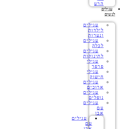
הרע
עגילים
לנשים
עגילים
לילדות
ונערות
עגילים
לכלה
עגילים
לתינוקות
עגילי
פרפר
עגילי
חישוק
עגילים
ארוכים
עגילים
נופלים
עגילים
עם
אבן
עגילים
עם
אבן