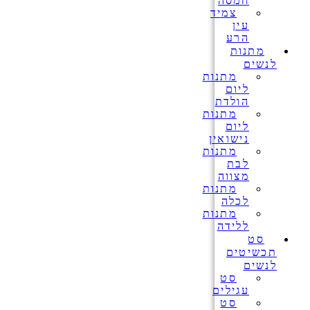
חמסה
צמיד
עין
הרע
מתנות
לנשים
מתנות
ליום
הולדת
מתנות
ליום
נישואין
מתנות
לבת
מצווה
מתנות
לכלה
מתנות
ללידה
סט
תכשיטים
לנשים
סט
עגילים
סט