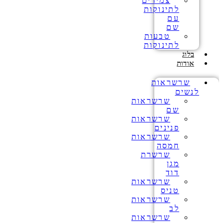
צמידים
לתינוקות
עם
שם
טבעות
לתינוקות
בלוג
אודות
שרשראות
לנשים
שרשראות
שם
שרשראות
פנינים
שרשראות
חמסה
שרשרת
מגן
דוד
שרשראות
טניס
שרשראות
לב
שרשראות