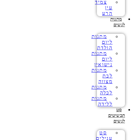
צמיד
עין
הרע
מתנות
לנשים
מתנות
ליום
הולדת
מתנות
ליום
נישואין
מתנות
לבת
מצווה
מתנות
לכלה
מתנות
ללידה
סט
תכשיטים
לנשים
סט
עגילים