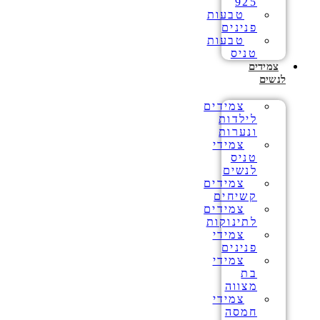
925
טבעות
פנינים
טבעות
טניס
צמידים
לנשים
צמידים
לילדות
ונערות
צמידי
טניס
לנשים
צמידים
קשיחים
צמידים
לתינוקות
צמידי
פנינים
צמידי
בת
מצווה
צמידי
חמסה