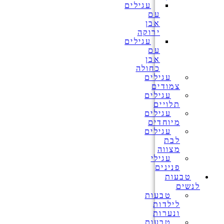
עגילים
עם
אבן
ירוקה
עגילים
עם
אבן
כחולה
עגילים
צמודים
עגילים
תלויים
עגילים
מיוחדים
עגילים
לבת
מצווה
עגילי
פנינים
טבעות
לנשים
טבעות
לילדות
ונערות
טבעות