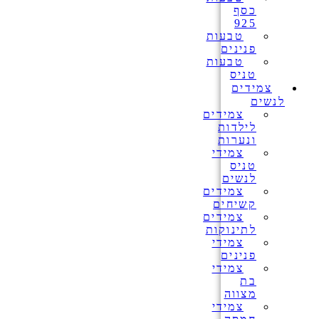
כסף
925
טבעות
פנינים
טבעות
טניס
צמידים
לנשים
צמידים
לילדות
ונערות
צמידי
טניס
לנשים
צמידים
קשיחים
צמידים
לתינוקות
צמידי
פנינים
צמידי
בת
מצווה
צמידי