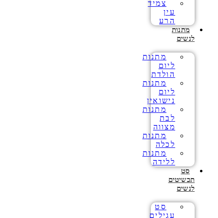
צמיד
עין
הרע
מתנות
לנשים
מתנות
ליום
הולדת
מתנות
ליום
נישואין
מתנות
לבת
מצווה
מתנות
לכלה
מתנות
ללידה
סט
תכשיטים
לנשים
סט
עגילים