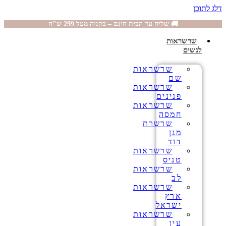
דלג לתוכן
🚚 שליח עד הבית חינם – בקניה מעל 299 ש"ח
שרשראות
לנשים
שרשראות
שם
שרשראות
פנינים
שרשראות
חמסה
שרשרת
מגן
דוד
שרשראות
טניס
שרשראות
לב
שרשראות
ארץ
ישראל
שרשראות
עין