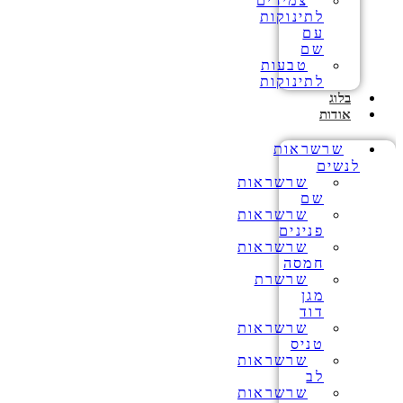
צמידים
לתינוקות
עם
שם
טבעות
לתינוקות
בלוג
אודות
שרשראות
לנשים
שרשראות
שם
שרשראות
פנינים
שרשראות
חמסה
שרשרת
מגן
דוד
שרשראות
טניס
שרשראות
לב
שרשראות