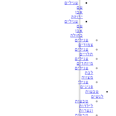
עגילים
עם
אבן
ירוקה
עגילים
עם
אבן
כחולה
עגילים
צמודים
עגילים
תלויים
עגילים
מיוחדים
עגילים
לבת
מצווה
עגילי
פנינים
טבעות
לנשים
טבעות
לילדות
ונערות
טבעות