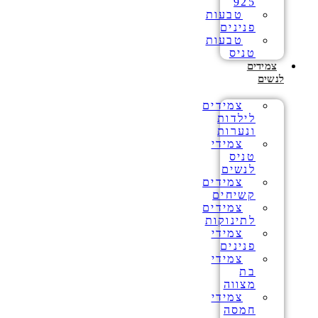
925
טבעות
פנינים
טבעות
טניס
צמידים
לנשים
צמידים
לילדות
ונערות
צמידי
טניס
לנשים
צמידים
קשיחים
צמידים
לתינוקות
צמידי
פנינים
צמידי
בת
מצווה
צמידי
חמסה