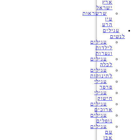
ארץ
ישראל
שרשראות
עין
הרע
עגילים
לנשים
עגילים
לילדות
ונערות
עגילים
לכלה
עגילים
לתינוקות
עגילי
פרפר
עגילי
חישוק
עגילים
ארוכים
עגילים
נופלים
עגילים
עם
אבן