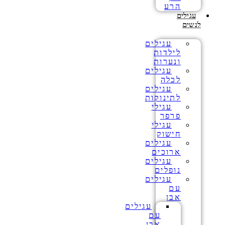
הרע
עגילים
לנשים
עגילים
לילדות
ונערות
עגילים
לכלה
עגילים
לתינוקות
עגילי
פרפר
עגילי
חישוק
עגילים
ארוכים
עגילים
נופלים
עגילים
עם
אבן
עגילים
עם
אבן