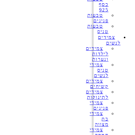
כסף
925
טבעות
פנינים
טבעות
טניס
צמידים
לנשים
צמידים
לילדות
ונערות
צמידי
טניס
לנשים
צמידים
קשיחים
צמידים
לתינוקות
צמידי
פנינים
צמידי
בת
מצווה
צמידי