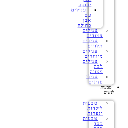
ירוקה
עגילים
עם
אבן
כחולה
עגילים
צמודים
עגילים
תלויים
עגילים
מיוחדים
עגילים
לבת
מצווה
עגילי
פנינים
טבעות
לנשים
טבעות
לילדות
ונערות
טבעות
כסף