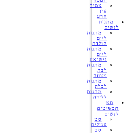
חמסה
צמיד
עין
הרע
מתנות
לנשים
מתנות
ליום
הולדת
מתנות
ליום
נישואין
מתנות
לבת
מצווה
מתנות
לכלה
מתנות
ללידה
סט
תכשיטים
לנשים
סט
עגילים
סט