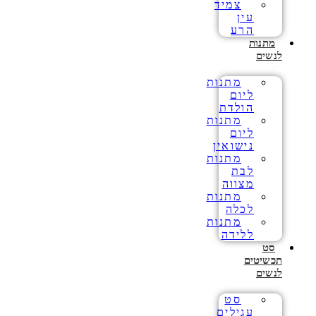
צמיד
עין
הרע
מתנות
לנשים
מתנות
ליום
הולדת
מתנות
ליום
נישואין
מתנות
לבת
מצווה
מתנות
לכלה
מתנות
ללידה
סט
תכשיטים
לנשים
סט
עגילים