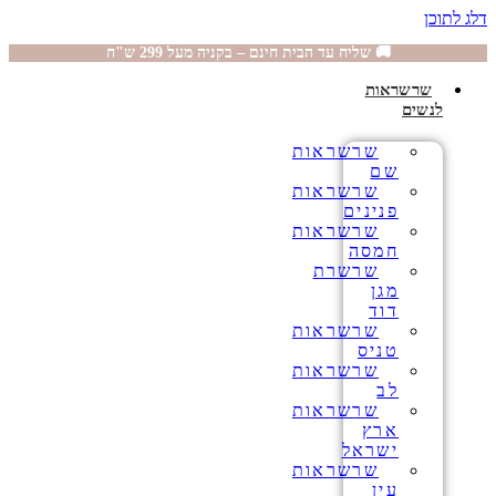
דלג לתוכן
🚚 שליח עד הבית חינם – בקניה מעל 299 ש"ח
שרשראות
לנשים
שרשראות
שם
שרשראות
פנינים
שרשראות
חמסה
שרשרת
מגן
דוד
שרשראות
טניס
שרשראות
לב
שרשראות
ארץ
ישראל
שרשראות
עין