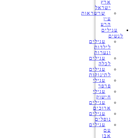
ארץ
ישראל
שרשראות
עין
הרע
עגילים
לנשים
עגילים
לילדות
ונערות
עגילים
לכלה
עגילים
לתינוקות
עגילי
פרפר
עגילי
חישוק
עגילים
ארוכים
עגילים
נופלים
עגילים
עם
אבן