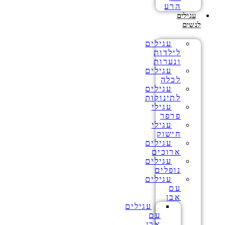
הרע
עגילים
לנשים
עגילים
לילדות
ונערות
עגילים
לכלה
עגילים
לתינוקות
עגילי
פרפר
עגילי
חישוק
עגילים
ארוכים
עגילים
נופלים
עגילים
עם
אבן
עגילים
עם
אבן