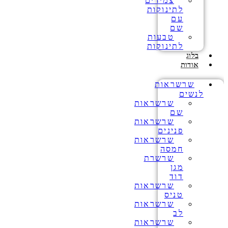
צמידים
לתינוקות
עם
שם
טבעות
לתינוקות
בלוג
אודות
שרשראות
לנשים
שרשראות
שם
שרשראות
פנינים
שרשראות
חמסה
שרשרת
מגן
דוד
שרשראות
טניס
שרשראות
לב
שרשראות