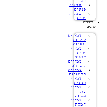
925
טבעות
פנינים
טבעות
טניס
צמידים
לנשים
צמידים
לילדות
ונערות
צמידי
טניס
לנשים
צמידים
קשיחים
צמידים
לתינוקות
צמידי
פנינים
צמידי
בת
מצווה
צמידי
חמסה