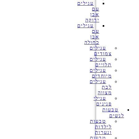
עגילים
עם
אבן
ירוקה
עגילים
עם
אבן
כחולה
עגילים
צמודים
עגילים
תלויים
עגילים
מיוחדים
עגילים
לבת
מצווה
עגילי
פנינים
טבעות
לנשים
טבעות
לילדות
ונערות
טבעות