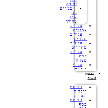
ירוקה
עגילים
עם
אבן
כחולה
עגילים
צמודים
עגילים
תלויים
עגילים
מיוחדים
עגילים
לבת
מצווה
עגילי
פנינים
טבעות
לנשים
טבעות
לילדות
ונערות
טבעות
כסף