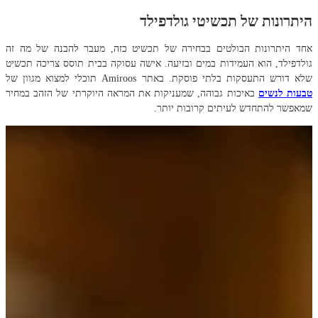
היתרונות של תכשיטי גולדפילד
אחד היתרונות הבולטים בבחירה של תכשיט כזה, מעבר להבנה של מה זה
גולדפילד, הוא העמידות במים ובזיעה. אישה עסוקה בבית תוסס צריכה תכשיט
שלא דורש התעסקות בלתי פוסקת. באתר Amiroos תוכלי למצוא מגוון של
טבעות לנשים
באיכות גבוהה, שמעניקות את המראה היוקרתי של הזהב במחיר
שמאפשר להתחדש לעיתים קרובות יותר.