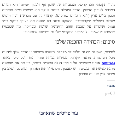
ניקוי תקופתי הוא קריטי: הצטברות של שומן גוף ולכלוך יומיומי היא הגורם
המרכזי לאובדן הניצוץ. הדרך היעילה ביותר לניקוי היא שימוש במים פושרים
וסבון כלים עדין (ללא חומרים שוחקים), קרצוף קל עם מברשת רכה וייבוש
מוחלט במטלית מיקרופייבר. תחזוקה נכונה כזו מונעת את הצורך בניקוי כימי
עמוק ושומרת על שכבת הזהב החיצונית שלמה ומבריקה, מה שמבטיח
שהתכשיט ישמור על המראה היוקרתי שלו גם בשימוש אינטנסיבי.
סיכום: הבחירה החכמה שלכן
לסיכום, השאלה מה זה גולדפילד מקבלת תשובה פשוטה: זו הדרך שלך ליהנות
מכל העולמות. מראה יוקרתי, עמידות גבוהה ומחיר נוח לכל כיס. באתר
Amiroos
אנחנו מקפידים על חומרי הגלם הטובים ביותר, בין אם את מחפשת
מתנה לאישה או תכשיט חדש לעצמך, גולדפילד הוא הפתרון המושלם לשלב בין
איכות לבין צניעות וחסכון.
אהבתי
טוען...
עוד פריטים שתאהבי