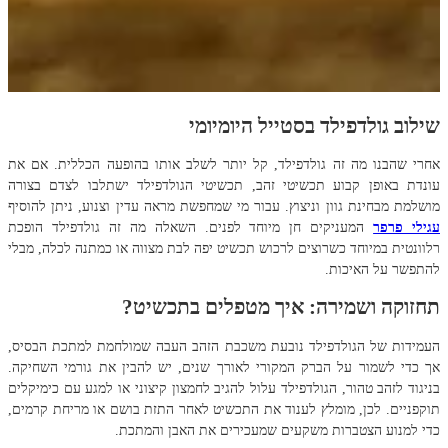
שילוב גולדפילד בסטייל היומיומי
אחרי שהבנו מה זה גולדפילד, קל יותר לשלב אותו בהופעה הכללית. אם את
עונדת באופן קבוע תכשיטי זהב, תכשיטי הגולדפילד ישתלבו לצדם בצורה
מושלמת מבחינת גוון וניצוץ. עבור מי שמחפשת מראה עדין וצנוע, ניתן להוסיף
עגילי פרפר
המעניקים חן מיוחד לפנים. השאלה מה זה גולדפילד הופכת
רלוונטית במיוחד כשרוצים לרכוש תכשיט יפה לבת מצווה או כמתנה לכלה, מבלי
להתפשר על האיכות.
תחזוקה ושמירה: איך מטפלים בתכשיט?
העמידות של הגולדפילד נובעת משכבת הזהב העבה שמולחמת למתכת הבסיס,
אך כדי לשמור על הברק המקורי לאורך שנים, יש להבין את גורמי השחיקה.
בניגוד לזהב טהור, הגולדפילד עלול להגיב לחמצון קיצוני או למגע עם כימיקלים
תוקפניים. לכן, מומלץ לענוד את התכשיט לאחר התזת בושם או מריחת קרמים,
כדי למנוע הצטברות משקעים שמעכירים את האבן והמתכת.