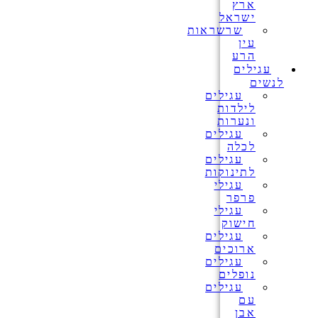
ארץ
ישראל
שרשראות
עין
הרע
עגילים
לנשים
עגילים
לילדות
ונערות
עגילים
לכלה
עגילים
לתינוקות
עגילי
פרפר
עגילי
חישוק
עגילים
ארוכים
עגילים
נופלים
עגילים
עם
אבן