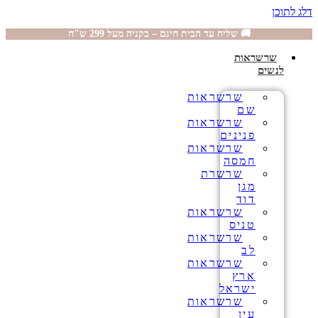
דלג לתוכן
🚚 שליח עד הבית חינם – בקניה מעל 299 ש"ח
שרשראות
לנשים
שרשראות
שם
שרשראות
פנינים
שרשראות
חמסה
שרשרת
מגן
דוד
שרשראות
טניס
שרשראות
לב
שרשראות
ארץ
ישראל
שרשראות
עין