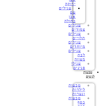
ירוקה
עגילים
עם
אבן
כחולה
עגילים
צמודים
עגילים
תלויים
עגילים
מיוחדים
עגילים
לבת
מצווה
עגילי
פנינים
טבעות
לנשים
טבעות
לילדות
ונערות
טבעות
כסף