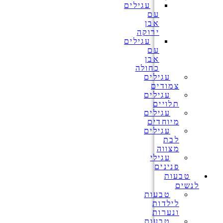
עגילים
עם
אבן
ירוקה
עגילים
עם
אבן
כחולה
עגילים
צמודים
עגילים
תלויים
עגילים
מיוחדים
עגילים
לבת
מצווה
עגילי
פנינים
טבעות
לנשים
טבעות
לילדות
ונערות
טבעות