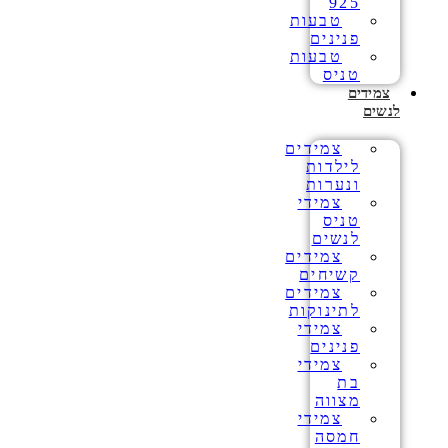
925
טבעות
פנינים
טבעות
טניס
צמידים
לנשים
צמידים
לילדות
ונערות
צמידי
טניס
לנשים
צמידים
קשיחים
צמידים
לתינוקות
צמידי
פנינים
צמידי
בת
מצווה
צמידי
חמסה