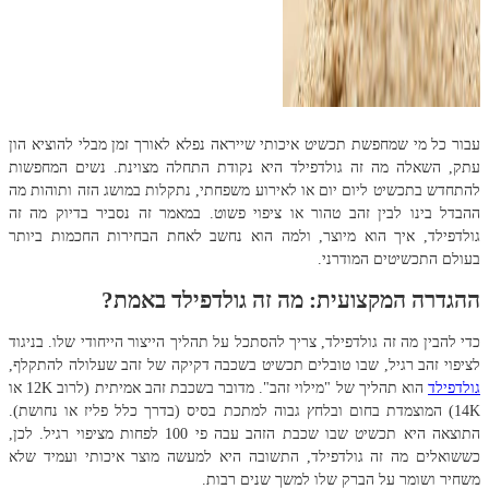
עבור כל מי שמחפשת תכשיט איכותי שייראה נפלא לאורך זמן מבלי להוציא הון
עתק, השאלה מה זה גולדפילד היא נקודת התחלה מצוינת. נשים המחפשות
להתחדש בתכשיט ליום יום או לאירוע משפחתי, נתקלות במושג הזה ותוהות מה
ההבדל בינו לבין זהב טהור או ציפוי פשוט. במאמר זה נסביר בדיוק מה זה
גולדפילד, איך הוא מיוצר, ולמה הוא נחשב לאחת הבחירות החכמות ביותר
בעולם התכשיטים המודרני.
ההגדרה המקצועית: מה זה גולדפילד באמת?
כדי להבין מה זה גולדפילד, צריך להסתכל על תהליך הייצור הייחודי שלו. בניגוד
לציפוי זהב רגיל, שבו טובלים תכשיט בשכבה דקיקה של זהב שעלולה להתקלף,
גולדפילד
הוא תהליך של "מילוי זהב". מדובר בשכבת זהב אמיתית (לרוב 12K או
14K) המוצמדת בחום ובלחץ גבוה למתכת בסיס (בדרך כלל פליז או נחושת).
התוצאה היא תכשיט שבו שכבת הזהב עבה פי 100 לפחות מציפוי רגיל. לכן,
כששואלים מה זה גולדפילד, התשובה היא למעשה מוצר איכותי ועמיד שלא
משחיר ושומר על הברק שלו למשך שנים רבות.