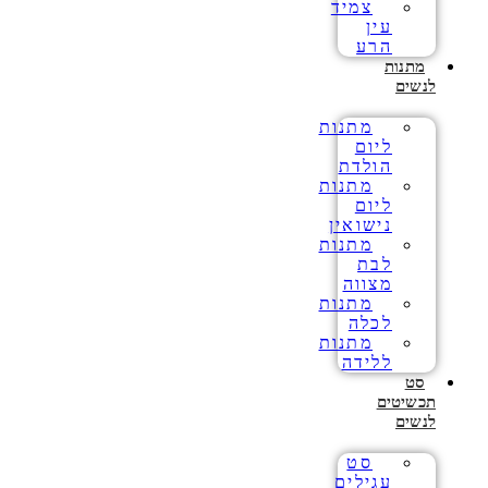
צמיד
עין
הרע
מתנות
לנשים
מתנות
ליום
הולדת
מתנות
ליום
נישואין
מתנות
לבת
מצווה
מתנות
לכלה
מתנות
ללידה
סט
תכשיטים
לנשים
סט
עגילים