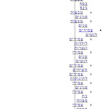
כסף
925
טבעות
פנינים
טבעות
טניס
צמידים
לנשים
צמידים
לילדות
ונערות
צמידי
טניס
לנשים
צמידים
קשיחים
צמידים
לתינוקות
צמידי
פנינים
צמידי
בת
מצווה
צמידי