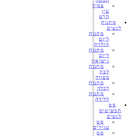
חמסה
צמיד
עין
הרע
מתנות
לנשים
מתנות
ליום
הולדת
מתנות
ליום
נישואין
מתנות
לבת
מצווה
מתנות
לכלה
מתנות
ללידה
סט
תכשיטים
לנשים
סט
עגילים
סט