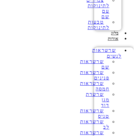
צמידים
לתינוקות
עם
שם
טבעות
לתינוקות
בלוג
אודות
שרשראות
לנשים
שרשראות
שם
שרשראות
פנינים
שרשראות
חמסה
שרשרת
מגן
דוד
שרשראות
טניס
שרשראות
לב
שרשראות