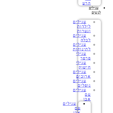
הרע
עגילים
לנשים
עגילים
לילדות
ונערות
עגילים
לכלה
עגילים
לתינוקות
עגילי
פרפר
עגילי
חישוק
עגילים
ארוכים
עגילים
נופלים
עגילים
עם
אבן
עגילים
עם
אבן