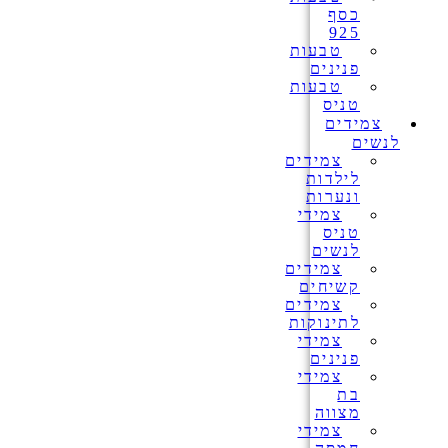
כסף
925
טבעות
פנינים
טבעות
טניס
צמידים
לנשים
צמידים
לילדות
ונערות
צמידי
טניס
לנשים
צמידים
קשיחים
צמידים
לתינוקות
צמידי
פנינים
צמידי
בת
מצווה
צמידי