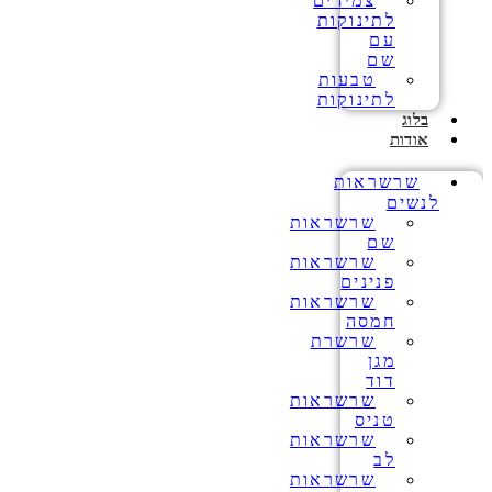
צמידים
לתינוקות
עם
שם
טבעות
לתינוקות
בלוג
אודות
שרשראות
לנשים
שרשראות
שם
שרשראות
פנינים
שרשראות
חמסה
שרשרת
מגן
דוד
שרשראות
טניס
שרשראות
לב
שרשראות