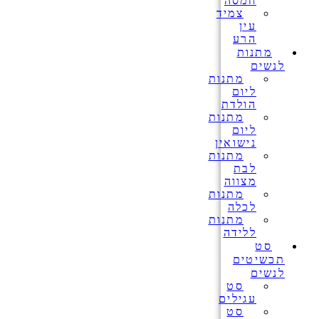
חמסה
צמיד
עין
הרע
מתנות
לנשים
מתנות
ליום
הולדת
מתנות
ליום
נישואין
מתנות
לבת
מצווה
מתנות
לכלה
מתנות
ללידה
סט
תכשיטים
לנשים
סט
עגילים
סט