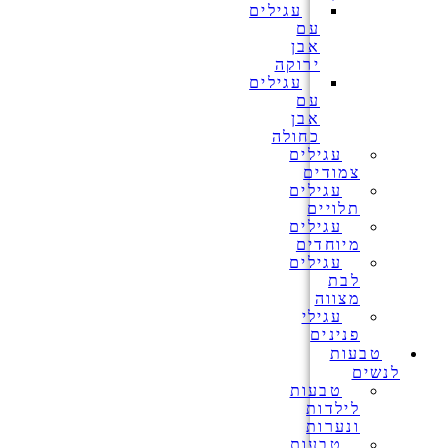
עגילים
עם
אבן
ירוקה
עגילים
עם
אבן
כחולה
עגילים
צמודים
עגילים
תלויים
עגילים
מיוחדים
עגילים
לבת
מצווה
עגילי
פנינים
טבעות
לנשים
טבעות
לילדות
ונערות
טבעות