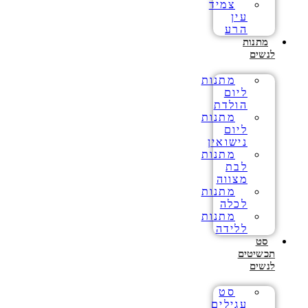
צמיד
עין
הרע
מתנות
לנשים
מתנות
ליום
הולדת
מתנות
ליום
נישואין
מתנות
לבת
מצווה
מתנות
לכלה
מתנות
ללידה
סט
תכשיטים
לנשים
סט
עגילים