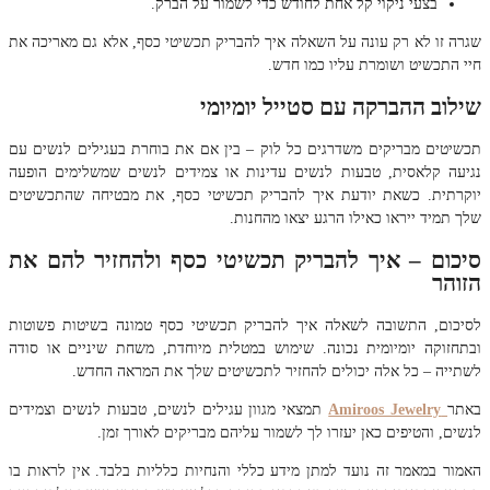
בצעי ניקוי קל אחת לחודש כדי לשמור על הברק.
שגרה זו לא רק עונה על השאלה איך להבריק תכשיטי כסף, אלא גם מאריכה את
חיי התכשיט ושומרת עליו כמו חדש.
שילוב ההברקה עם סטייל יומיומי
תכשיטים מבריקים משדרגים כל לוק – בין אם את בוחרת בעגילים לנשים עם
נגיעה קלאסית, טבעות לנשים עדינות או צמידים לנשים שמשלימים הופעה
יוקרתית. כשאת יודעת איך להבריק תכשיטי כסף, את מבטיחה שהתכשיטים
שלך תמיד ייראו כאילו הרגע יצאו מהחנות.
סיכום – איך להבריק תכשיטי כסף ולהחזיר להם את
הזוהר
לסיכום, התשובה לשאלה איך להבריק תכשיטי כסף טמונה בשיטות פשוטות
ובתחזוקה יומיומית נכונה. שימוש במטלית מיוחדת, משחת שיניים או סודה
לשתייה – כל אלה יכולים להחזיר לתכשיטים שלך את המראה החדש.
באתר
Amiroos Jewelry
תמצאי מגוון עגילים לנשים, טבעות לנשים וצמידים
לנשים, והטיפים כאן יעזרו לך לשמור עליהם מבריקים לאורך זמן.
האמור במאמר זה נועד למתן מידע כללי והנחיות כלליות בלבד. אין לראות בו