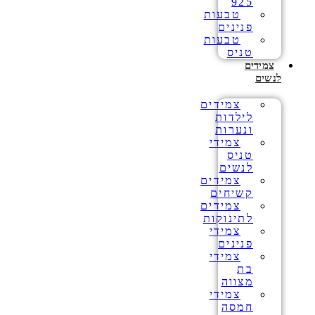
925
טבעות
פנינים
טבעות
טניס
צמידים
לנשים
צמידים
לילדות
ונערות
צמידי
טניס
לנשים
צמידים
קשיחים
צמידים
לתינוקות
צמידי
פנינים
צמידי
בת
מצווה
צמידי
חמסה