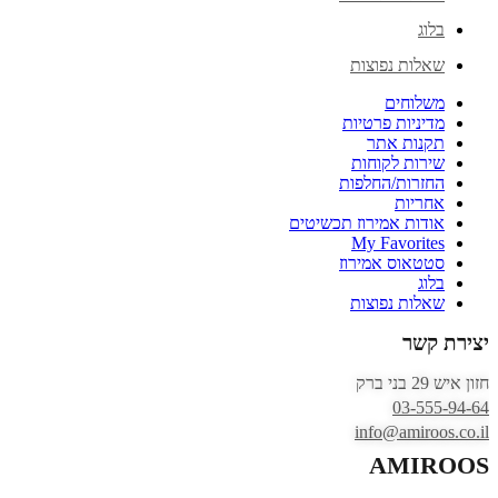
בלוג
שאלות נפוצות
משלוחים
מדיניות פרטיות
תקנות אתר
שירות לקוחות
החזרות/החלפות
אחריות
אודות אמירוז תכשיטים
My Favorites
סטטאוס אמירוז
בלוג
שאלות נפוצות
יצירת קשר
חזון איש 29 בני ברק
03-555-94-64
info@amiroos.co.il
AMIROOS