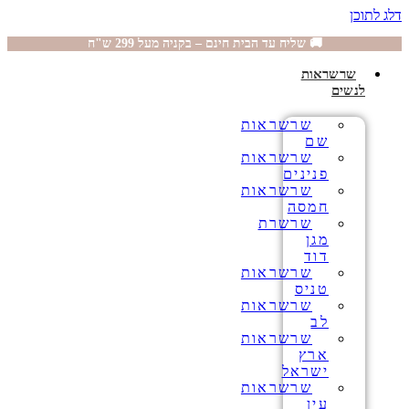
דלג לתוכן
🚚 שליח עד הבית חינם – בקניה מעל 299 ש"ח
שרשראות
לנשים
שרשראות
שם
שרשראות
פנינים
שרשראות
חמסה
שרשרת
מגן
דוד
שרשראות
טניס
שרשראות
לב
שרשראות
ארץ
ישראל
שרשראות
עין