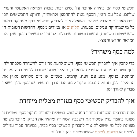
תכשיטי כסף הם בחירה אהובה על נשים רבות בזכות המראה האלגנטי והעדין
שלהם. אבל עם הזמן, הכסף נוטה להתחמצן ולהשחיר, ודווקא התכשיטים הכי
יפים מאבדים מהברק שלהם. השאלה איך להבריק תכשיטי כסף מעסיקה כמעט
כל מי שמחזיקה עגילים, טבעות,
תליונים
או צמידים מכסף. החדשות הטובות הן
שיש שיטות פשוטות, נגישות ובטוחות שיכולות להחזיר לתכשיטי הכסף שלך את
המראה החדש והנוצץ.
למה כסף משחיר?
כדי להבין איך להבריק תכשיטי כסף, חשוב לדעת מה גורם להשחרה מלכתחילה.
כסף נוטה להגיב עם הגופרית שבאוויר, תהליך טבעי שגורם לציפוי כהה על פני
המתכת. בנוסף, מגע עם זיעה, קרמים, בשמים או מים מלוחים מאיץ את
התהליך. לכן, תחזוקה נכונה וניקוי קבוע הם הדרך להבטיח שהכסף שלך יישאר
מבריק לאורך זמן.
איך להבריק תכשיטי כסף בעזרת מטלית מיוחדת
אחת הדרכים הבטוחות ביותר היא שימוש במטלית ייעודית לניקוי כסף. מטלית זו
ספוגה בחומר עדין שמסיר את השכבה השחורה ומחזיר את הברק. מדובר בשיטה
מצוינת לכל מי ששואלת איך להבריק תכשיטי כסף בבית, במיוחד עבור עגילים
לנשים או
טבעות לנשים
שמשתמשים בהן ביום־יום.