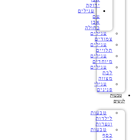
ירוקה
עגילים
עם
אבן
כחולה
עגילים
צמודים
עגילים
תלויים
עגילים
מיוחדים
עגילים
לבת
מצווה
עגילי
פנינים
טבעות
לנשים
טבעות
לילדות
ונערות
טבעות
כסף