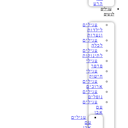
הרע
עגילים
לנשים
עגילים
לילדות
ונערות
עגילים
לכלה
עגילים
לתינוקות
עגילי
פרפר
עגילי
חישוק
עגילים
ארוכים
עגילים
נופלים
עגילים
עם
אבן
עגילים
עם
אבן