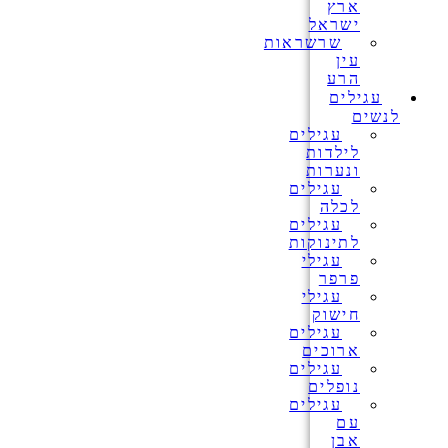
ארץ
ישראל
שרשראות
עין
הרע
עגילים
לנשים
עגילים
לילדות
ונערות
עגילים
לכלה
עגילים
לתינוקות
עגילי
פרפר
עגילי
חישוק
עגילים
ארוכים
עגילים
נופלים
עגילים
עם
אבן