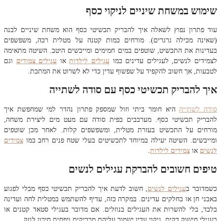
שימוש במשחת שיניים לניקוי כסף
עוד פתרון נפוץ לשאלה איך להבריק תכשיטי כסף הוא משחת שיניים לבנה
(שאינה מכילה גרגרים). מורחים כמות קטנה על מטלית רכה, משפשפים
בעדינות את התכשיט, שוטפים במים חמימים ומייבשים היטב. השיטה מתאימה
לצמידים לנשים, לעגילים עדינים כמו
עגילים לילדות
או
עגילים צמודים
וגם
לטבעות, אך חשוב להקפיד על שפשוף עדין כדי לא לשרוט את המתכת.
איך להבריק תכשיטי כסף עם סודה לשתייה
סודה לשתייה
היא חומר ביתי וזול שמספק פתרון נהדר למי שמחפשת איך
להבריק תכשיטי כסף. מערבבים כפית סודה עם מעט מים ליצירת משחה,
מורחים על התכשיט בעזרת מטלית, ומשפשפים קלות. לאחר מכן שוטפים
ומייבשים. השיטה יעילה במיוחד לתכשיטים בעלי שטח פנים רחב כמו
צמידים
לנשים
או
צמידים לילדות
.
טיפים חשובים להברקת עגילים לנשים
כשמדובר ב
עגילים לנשים
, חשוב לדעת איך להבריק תכשיטי כסף מבלי לפגוע
באבני חן או בחלקים עדינים. במקרה כזה, עדיף להשתמש במטלית לחה ועדינה
בלבד, בלי להשרות את העגילים בנוזלים. אם מדובר בעגילי סטאד קטנים או
בעגילי חישוק דקים, ניקוי עדין ישמור עליהם מבריקים ויפחית סיכון לנזק.