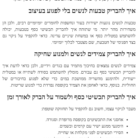
איך להבריק טבעות לנשים בלי לפגוע בעיצוב
טבעות לנשים נוגעות ישירות בעור ונחשפות לחומרים יומיומיים רבים, ולכן הן
משחירות מהר יותר. מי שתוהה איך להבריק תכשיטי כסף בטבעות, יכולה
להשתמש במטלית כסף או במשחת שיניים עדינה. כדאי להקפיד על ניקוי גם
בצד הפנימי של הטבעת, שם מצטבר לכלוך יומיומי.
איך להבריק צמידים לנשים ולמנוע שחיקה
צמידים לנשים נמצאים בחיכוך מתמיד עם בגדים וידיים, ולכן כדאי לדעת איך
להבריק תכשיטי כסף גם עבורם. מומלץ להשתמש בסודה לשתייה או במטלית
ייעודית, ולהימנע מהשריה ממושכת במים כדי שלא לפגוע בחיבורים של
החוליות. בנוסף, כדאי לאחסן את הצמיד בקופסה נפרדת כדי למנוע שריטות.
איך להבריק תכשיטי כסף ולשמור על הברק לאורך זמן
מעבר לניקוי עצמו, חשוב גם להקפיד על תחזוקה שוטפת:
אחסני את התכשיטים בקופסה מרופדת וסגורה.
הימנעי ממגע ישיר עם קרמים ובשמים.
הסירי תכשיטים לפני מקלחת או שחייה.