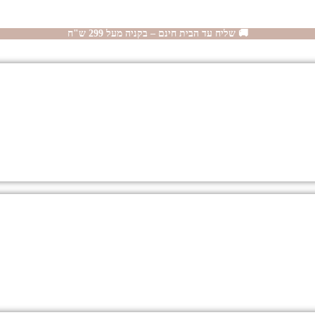
🚚 שליח עד הבית חינם – בקניה מעל 299 ש"ח